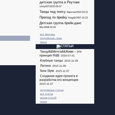
детская группа в Реутове
vinny007/2010-05-07
Танцы под попсу
Кирочка/2010-03-21
Препод по брейку
King@/2007-10-23
Детская группа брейк-данс
Mix/2008-02-02
все форумы
популярные темы
поиск
Танцуй&Мечтай&Живи – это
принцип R&B
2020.07.01
Клубные танцы
2015.11.09
Латина
2015.11.09
New Style
2015.11.07
Создание идеи проекта и
разработка его концепции
2015.11.07
популярные статьи
все статьи
архив статей
поиск