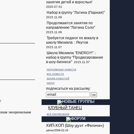
занятия детей и взрослых!
2020.07.01
Набор в группу "Латина (Парная)"
2015.11.09
Продолжаются занятия по
направлению "Латина Соло"
2015.11.09
Требуется педагог по вокалу в
школу Мюзикла :: Реутов
2015.11.07
Школа Мюзикла "ENERGY!" ::
набор в группу "Продюсирование
в шоу-бизнесе"
2015.11.07
популярные новости
все новости
архив новостей
поиск
подписаться на рассылку:
!
КЛУБНЫЙ ТАНЕЦ
рошая эмоциональная
всё расписание
ХИП-ХОП (Шоу-дуэт «Феличе»)
admin/2009-02-24