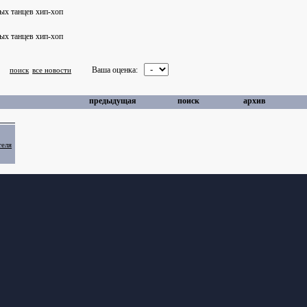
Ваша оценка:
поиск
все новости
предыдущая
поиск
архив
теля