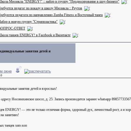
кола Мюзикла "ENERGY!" :: набор в группу "Продюсирование в шоу-бизнесе"
ребуется педагог по вокалу в школу Мюзикла :: Реутов
ребуются педагоги по направлению Zumba Fitness и Восточный танец
абор в новую группу "Стриппластика"
ВОПРОС-ОТВЕТ
кола танцев ENERGY! в Facebook и Вконтакте
ндивидуальные занятия детей и
10
видуальные занятия детей и взрослых!
 адресу Носовихинское шоссе, д. 25. Запись производится заранее whatsapp 89857733567
нцев ENERGY! — это не только отличная форма, здоровый дух, личностный рост, а и хо
на занятиях!