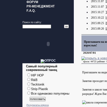
2015.11.07
Ш
ФОРУМ
PR-МЕНЕДЖМЕНТ
2015.11.07
Т
F.A.Q.
2015.10.27
Т
2015.10.22
Н
Поиск по сайту:
2015.09.25
2015.09.20
Ш
Приглашаем на и
взрослых!
2020/07/01
просм: 44725
рейтинг: 
Самый популярный
современный танец
Приглашаем на инди
HIP HOP
R&B
Занятия проходят по
Tecktonik
Strip Plastik
Занятия в школе та
Все одинаково популярны
разрядка! Ждем Вас 
Результаты опроса