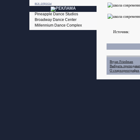
все опросы
Pineapple Dance Studios
Broadway Dance Center
Millennium Dance Complex
Источник:
Bryan Friedman
Выбрать преподава
О стархореографах