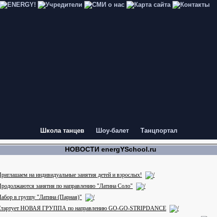
Школа танцев
Шоу-балет
Танцпортал
НОВОСТИ energYSchool.ru
риглашаем на индивидуальные занятия детей и взрослых!
родолжаются занятия по направлению "Латина Соло"
абор в группу "Латина (Парная)"
Стартует НОВАЯ ГРУППА по направлению GO-GO-STRIPDANCE