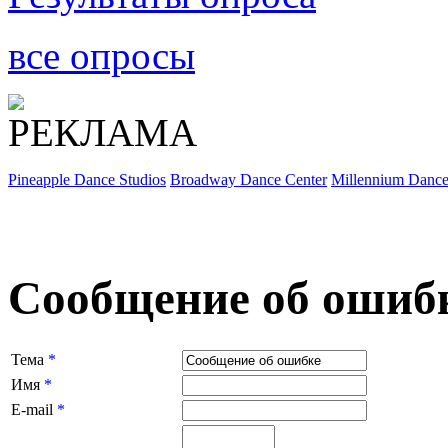
все опросы
Pineapple Dance Studios
Broadway Dance Center
Millennium Danc
Сообщение об ошибк
Тема
*
Имя
*
E-mail
*