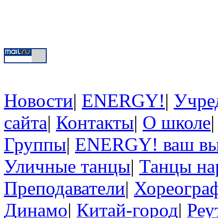
Новости
|
ENERGY!
|
Учре
сайта
|
Контакты
|
О школе
Группы
|
ENERGY! ваш в
Уличные танцы
|
Танцы на
Преподаватели
|
Хореогра
Динамо
|
Китай-город
|
Реу