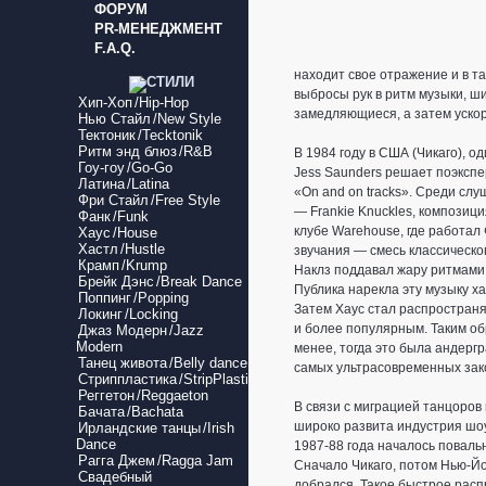
ФОРУМ
PR-МЕНЕДЖМЕНТ
F.A.Q.
находит свое отражение и в т
выбросы рук в ритм музыки, ш
Хип-Хоп
/Hip-Hop
замедляющиеся, а затем уско
Нью Стайл
/New Style
Тектоник
/Tecktonik
Ритм энд блюз
/R&B
В 1984 году в США (Чикаго), 
Гоу-гоу
/Go-Go
Jess Saunders решает поэкспе
Латина
/Latina
«On and on tracks». Среди сл
Фри Стайл
/Free Style
— Frankie Knuckles, композици
Фанк
/Funk
клубе Warehouse, где работал
Хаус
/House
Хастл
/Hustle
звучания — смесь классическог
Крамп
/Krump
Наклз поддавал жару ритмами 
Брейк Дэнс
/Break Dance
Публика нарекла эту музыку ха
Поппинг
/Popping
Затем Хаус стал распространя
Локинг
/Locking
и более популярным. Таким обр
Джаз Модерн
/Jazz
Modern
менее, тогда это была андергр
Танец живота
/Belly dance
самых ультрасовременных зак
Стриппластика
/StripPlastic
Реггетон
/Reggaeton
В связи с миграцией танцоров 
Бачата
/Bachata
широко развита индустрия шоу
Ирландские танцы
/Irish
Dance
1987-88 года началось поваль
Рагга Джем
/Ragga Jam
Сначало Чикаго, потом Нью-Йо
Свадебный
добрался. Такое быстрое расп