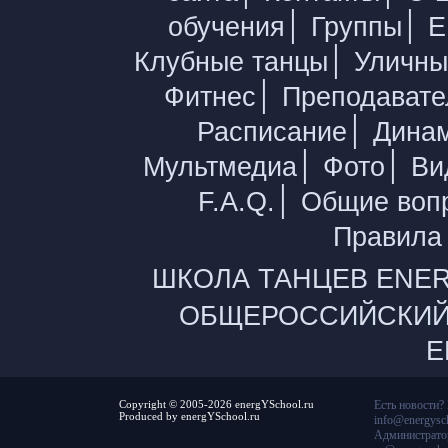
|
|
обучения
Группы
E
|
Клубные танцы
Уличны
|
Фитнес
Преподавате
|
Расписание
Дина
|
|
Мультмедиа
Фото
Ви
|
F.A.Q.
Общие воп
Правила
ШКОЛА ТАНЦЕВ ENER
ОБЩЕРОССИЙСКИЙ
E
Copyright © 2005-2026 energYSchool.ru
Есть новости?
Produced by energYSchool.ru
info@energysch
Администратор