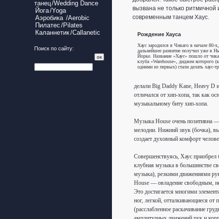
танец
/Wedding Dance
вызвана не только ритмичной 
Йога
/Yoga
современным танцем Хаус.
Аэробика
/Aerobic
Пилатес
/Pilates
Каланнетик
/Callanetic
Рождение Хауса
Хаус зародился в Чикаго в начале 80-х,
Поиск по сайту:
дальнейшее развитие получил уже в Н
Йорке. Название «Хаус» пошло от чика
клуба «Warehouse», диджеи которого (к
одними из первых) стали делать хаус-тр
делали Big Daddy Kane, Heavy D и
oтличaлся oт xип-xoпa, так как ос
мyзыкaльнoмy битy хип-хопа.
Музыка House очень позитивна — 
мелодии. Нижний звук (бочка), вы
создает духовный комфорт челове
Совершенствуясь, Хаус приобрел б
клубная музыка в большинстве сво
музыка), резкими движениями рук
House — овладение свободным, н
Это достигается многими элемен
ног, легкой, отталкивающиеся от 
(расслабленное раскачивание груд
амплитудных движений рук и корп