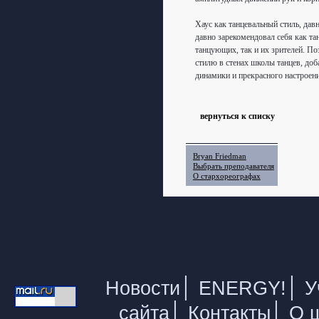
Хаус как танцевальный стиль, да
давно зарекомендовал себя как та
танцующих, так и их зрителей. По
стилю в стенах школы танцев, доб
динамики и прекрасного настроени
вернуться к списку
Bryan Friedman
Выбрать преподавателя
О стархореографах
|
|
Новости
ENERGY!
У
|
|
сайта
Контакты
О 