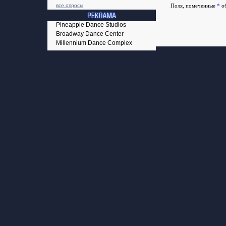
все опросы
Поля, помеченные
*
об
Pineapple Dance Studios
Broadway Dance Center
Millennium Dance Complex