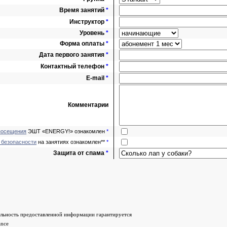
Время занятий
*
Инструктор
*
Уровень
*
Форма оплаты
*
Дата первого занятия
*
Контактный телефон
*
E-mail
*
Комментарии
посещения
ЭШТ «ENERGY!» ознакомлен
*
 безопасности
на занятиях ознакомлен**
*
Защита от спама
*
льность предоставленной информации гарантируется
ance