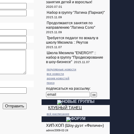
занятия детей и взрослых!
2020.07.01
Набор в группу "Латина (Парная)"
2015.11.09
Продолжаются занятия по
направлению "Латина Соло"
2015.11.09
Требуется педагог по вокалу в
школу Мюзикла :: Реутов
2015.11.07
Школа Мюзикла "ENERGY!" ::
набор в группу "Продюсирование
в шоу-бизнесе"
2015.11.07
популярные новости
все новости
архив новостей
поиск
подписаться на рассылку:
КЛУБНЫЙ ТАНЕЦ
всё расписание
ХИП-ХОП (Шоу-дуэт «Феличе»)
admin/2009-02-24