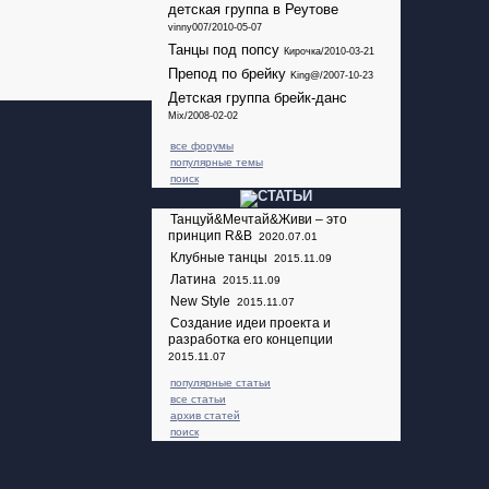
детская группа в Реутове
vinny007/2010-05-07
Танцы под попсу
Кирочка/2010-03-21
Препод по брейку
King@/2007-10-23
Детская группа брейк-данс
Mix/2008-02-02
все форумы
популярные темы
поиск
Танцуй&Мечтай&Живи – это
принцип R&B
2020.07.01
Клубные танцы
2015.11.09
Латина
2015.11.09
New Style
2015.11.07
Создание идеи проекта и
разработка его концепции
2015.11.07
популярные статьи
все статьи
архив статей
поиск