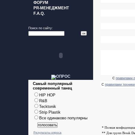
ФОРУМ
PR-МЕНЕДЖМЕНТ
F.A.Q.
Поиск по сайту:
С
правилами 
Самый популярный
С
правилами техники
современный танец
HIP HOP
R&B
Tecktonik
Strip Plastik
Все одинаково популярны
* Полная конфиденциа
Результаты опроса
** Для групп Break D