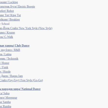
окинг/ Locking
лектрик Буги/ Electric Boogie
обот/ Robot
инг Тат/ King Tut
ейкинг/ Breaking
 School
ю-Йорк Стайл/ New York Style (New Style)
амп / Krump
ок/ C-Walk
ые танцы/ Club Dance
 энд блюз / R&B
а / Latina
ник / Tecktonik
 / House
 / Funk
 / Hustle
а Джем / Ragga Jam
Стайл (Гоу-Гоу)/ Free Style (Go-Go)
 народов мира/ National Dance
а/ Salsa
нге/ Merengue
а/ Samba
а/ Rumba