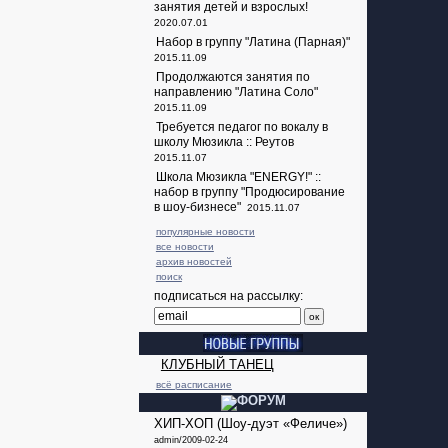
занятия детей и взрослых!
2020.07.01
Набор в группу "Латина (Парная)"
2015.11.09
Продолжаются занятия по
направлению "Латина Соло"
2015.11.09
Требуется педагог по вокалу в
школу Мюзикла :: Реутов
2015.11.07
Школа Мюзикла "ENERGY!" ::
набор в группу "Продюсирование
в шоу-бизнесе"
2015.11.07
популярные новости
все новости
архив новостей
поиск
подписаться на рассылку:
КЛУБНЫЙ ТАНЕЦ
всё расписание
ХИП-ХОП (Шоу-дуэт «Феличе»)
admin/2009-02-24