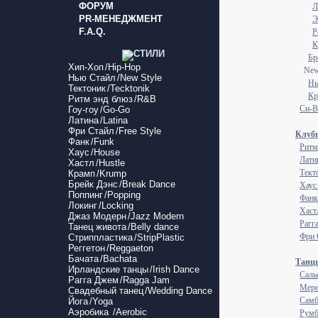
ФОРУМ
Л
PR-МЕНЕДЖМЕНТ
Э
F.A.Q.
Р
К
Бр
Хип-Хоп
/Hip-Hop
New
Нью Стайл
/New Style
Нь
Тектоник
/Tecktonik
Кр
Ритм энд блюз
/R&B
Си-В
Гоу-гоу
/Go-Go
Латина
/Latina
Фри Стайл
/Free Style
Клубн
Фанк
/Funk
Ритм
Хаус
/House
Латин
Хастл
/Hustle
Текто
Крамп
/Krump
Брейк Дэнс
/Break Dance
Хаус
Поппинг
/Popping
Фанк
Локинг
/Locking
Хастл
Джаз Модерн
/Jazz Modern
Рагг
Танец живота
/Belly dance
Фри 
Стриппластика
/StripPlastic
Реггетон
/Reggaeton
Бачата
/Bachata
Танцы
Ирландские танцы
/Irish Dance
Сальс
Рагга Джем
/Ragga Jam
Мере
Свадебный танец
/Wedding Dance
Самб
Йога
/Yoga
Аэробика
/Aerobic
Румб