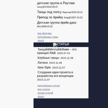
детская группа в Реутове
vinny007/2010-05-07
Танцы под попсу
Кирочка/2010-03-21
Препод по брейку
King@/2007-10-23
Детская группа брейк-данс
Mix/2008-02-02
все форумы
популярные темы
поиск
Танцуй&Мечтай&Живи – это
принцип R&B
2020.07.01
Клубные танцы
2015.11.09
Латина
2015.11.09
New Style
2015.11.07
Создание идеи проекта и
разработка его концепции
2015.11.07
популярные статьи
все статьи
архив статей
поиск