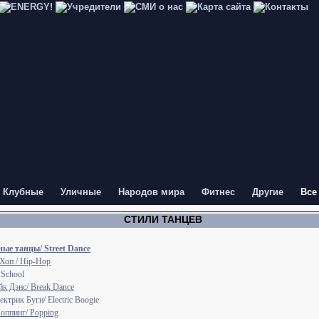
Клубные
Уличные
Народов мира
Фитнес
Другие
Все
СТИЛИ ТАНЦЕВ
ые танцы/ Street Dance
Хоп / Hip-Hop
 School
йк Дэнс/ Break Dance
ектрик Буги/ Electric Boogie
оппинг/ Popping