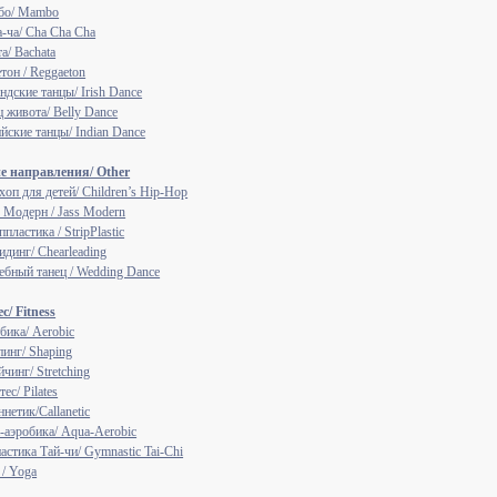
бо/ Mambo
а-ча/ Cha Cha Cha
а/ Bachata
тон / Reggaeton
ндские танцы/ Irish Dance
ц живота/ Belly Dance
йские танцы/ Indian Dance
е направления/ Other
хоп для детей/ Children’s Hip-Hop
 Модерн / Jass Modern
пластика / StripPlastic
идинг/ Chearleading
ебный танец / Wedding Dance
с/ Fitness
бика/ Aerobic
инг/ Shaping
чинг/ Stretching
ес/ Pilates
нетик/Callanetic
-аэробика/ Aqua-Aerobic
астика Тай-чи/ Gymnastic Tai-Chi
 / Yoga