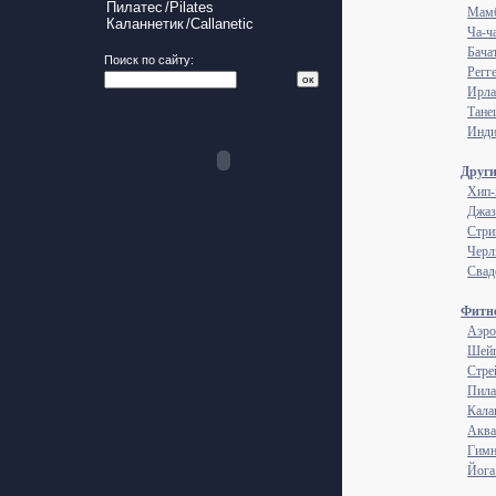
Пилатес
/Pilates
Мам
Каланнетик
/Callanetic
Ча-ч
Бачат
Поиск по сайту:
Регге
Ирла
Тане
Инди
Други
Хип-
Джаз
Стрип
Черл
Свад
Фитне
Аэро
Шейп
Стрей
Пилат
Калан
Аква
Гимн
Йога