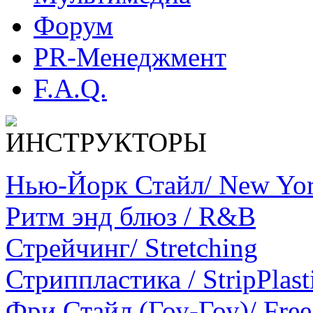
Форум
PR-Менеджмент
F.A.Q.
Нью-Йорк Стайл/ New York
Ритм энд блюз / R&B
Стрейчинг/ Stretching
Стриппластика / StripPlast
Фри Стайл (Гоу-Гоу)/ Free