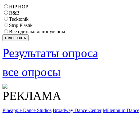
HIP HOP
R&B
Tecktonik
Strip Plastik
Все одинаково популярны
Результаты опроса
все опросы
Pineapple Dance Studios
Broadway Dance Center
Millennium Danc