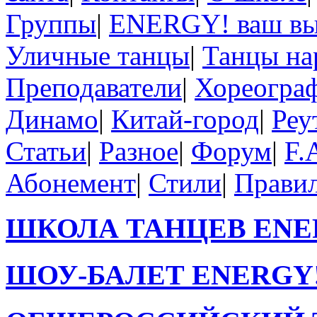
Группы
|
ENERGY! ваш в
Уличные танцы
|
Танцы на
Преподаватели
|
Хореогра
Динамо
|
Китай-город
|
Реу
Статьи
|
Разное
|
Форум
|
F.
Абонемент
|
Стили
|
Прави
ШКОЛА ТАНЦЕВ ENE
ШОУ-БАЛЕТ ENERGY